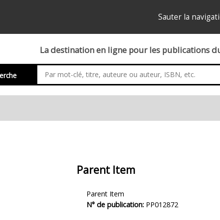
Sauter la navigat
La destination en ligne pour les publications 
erche
Parent Item
Description
Parent Item
du
N° de publication:
PP012872
produit