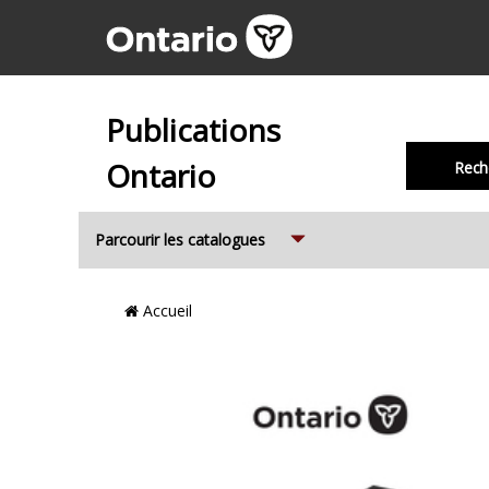
Publications
Ontario
Rech
Expand
Parcourir les catalogues
Emplacement
Accueil
du
Fil
d’Ariane