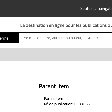
Sauter la navigat
La destination en ligne pour les publications 
erche
Parent Item
Description
Parent Item
du
N° de publication:
PP001922
produit