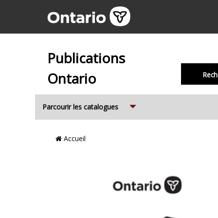
Publications
Ontario
Rech
Expand
Parcourir les catalogues
Emplacement
Accueil
du
Fil
d’Ariane