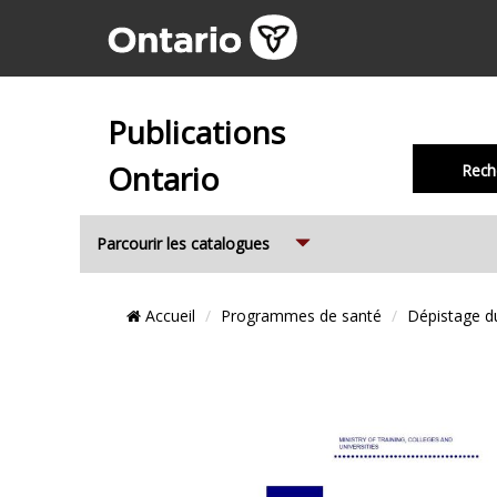
Publications
Ontario
Rech
Expand
Parcourir les catalogues
Emplacement
Accueil
Programmes de santé
Dépistage d
du
Fil
d’Ariane