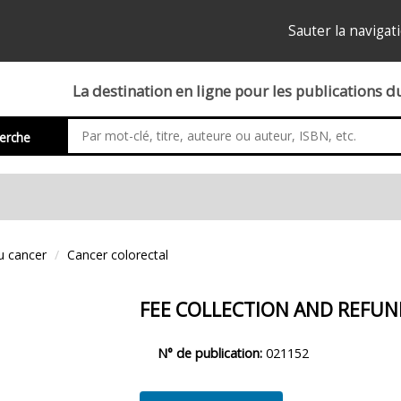
Sauter la navigat
La destination en ligne pour les publications 
erche
u cancer
Cancer colorectal
FEE COLLECTION AND REFUN
Description
N° de publication:
021152
du
produit