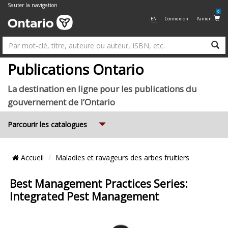
Sauter la navigation
0
EN
Connexion
Panier
R
Su
Publications Ontario
La destination en ligne pour les publications du
gouvernement de l’Ontario
Expand
Parcourir les catalogues
Emplacement
Accueil
Maladies et ravageurs des arbes fruitiers
du
Fil
Best Management Practices Series:
Integrated Pest Management
d’Ariane