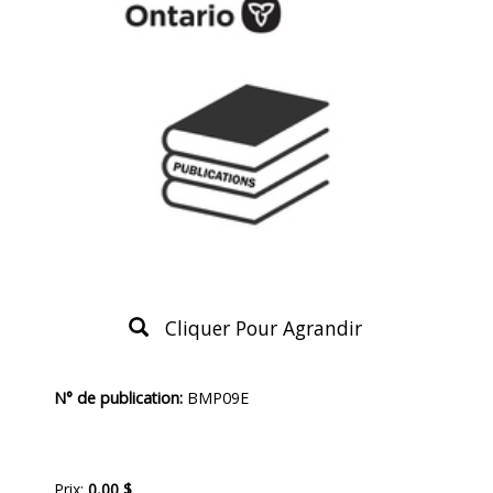
Cliquer Pour Agrandir
Description
N° de publication:
BMP09E
du
produit
Prix:
0,00 $