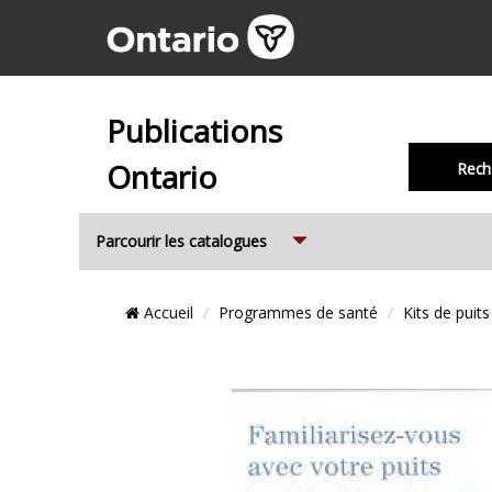
Publications
Ontario
Rech
Expand
Parcourir les catalogues
Emplacement
Accueil
Programmes de santé
Kits de puits
du
Fil
d’Ariane