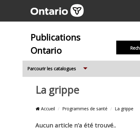
Publications
Ontario
Rech
Expand
Parcourir les catalogues
La grippe
Emplacement
Accueil
Programmes de santé
La grippe
du
Fil
Cont
Articles
Aucun article n’a été trouvé..
d’Ariane
de