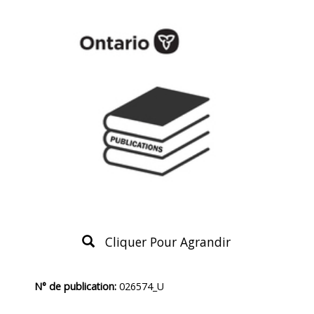
Cliquer Pour Agrandir
Description
N° de publication:
026574_U
du
produit