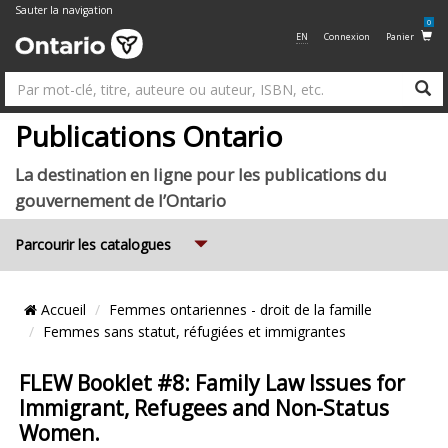
Sauter la navigation
0
EN
Connexion
Panier
R
Su
Publications Ontario
La destination en ligne pour les publications du
gouvernement de l’Ontario
Expand
Parcourir les catalogues
Emplacement
Accueil
Femmes ontariennes - droit de la famille
du
Femmes sans statut, réfugiées et immigrantes
Fil
FLEW Booklet #8: Family Law Issues for
d’Ariane
Immigrant, Refugees and Non-Status
Women.