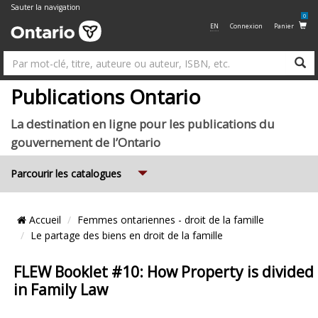
Sauter la navigation
0
EN
Connexion
Panier
R
Su
Publications Ontario
La destination en ligne pour les publications du
gouvernement de l’Ontario
Expand
Parcourir les catalogues
Emplacement
Accueil
Femmes ontariennes - droit de la famille
du
Le partage des biens en droit de la famille
Fil
FLEW Booklet #10: How Property is divided
d’Ariane
in Family Law