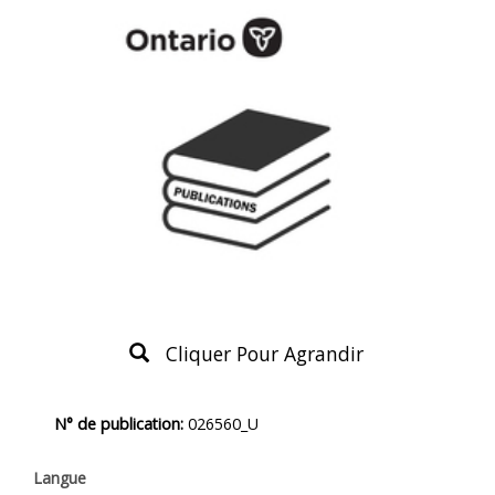
Cliquer Pour Agrandir
Description
N° de publication:
026560_U
du
produit
Langue