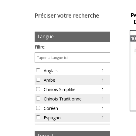
la
visua
P
Préciser votre recherche
et
de
Filtres
Articl
la
Langue
pour
mise
les
Filtre:
en
articles
page
Langue
Anglais
1
Arabe
1
Chinois Simplifié
1
Chinois Traditionnel
1
Coréen
1
Espagnol
1
Farsi
1
Format