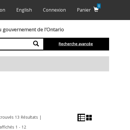
0
ion
English
Connexion
Panier
du gouvernement de l’Ontario
Recherche
Recherche avancée
Vue
Vue
trouvés 13 Résultats |
En
en
affichés 1 - 12