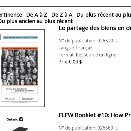
lisation
ertinence
De A à Z
De Z à A
Du plus récent au plu
Du plus ancien au plus récent
Le partage des biens en dro
es
N° de publication: 026520_U
Langue: Français
Format: Ressource en ligne
Prix: 0,00 $
FLEW Booklet #10: How Pro
N° de publication: 026560_U