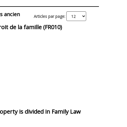
Liste
grille
s ancien
Articles par page:
it de la famille (FR010)
perty is divided in Family Law