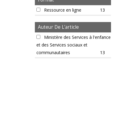
Français
1
Format
Pendjabi - Gurmukhi
Ressource en ligne
13
1
Russe
1
Auteur De L'article
Somalien
1
Auteur
de
Ministère des Services à l'enfance
Tamoul
1
l'article
et des Services sociaux et
Urdu
1
communautaires
13