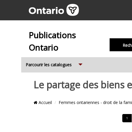
Publications
Ontario
Rech
Expand
Parcourir les catalogues
Le partage des biens en
Emplacement
Accueil
Femmes ontariennes - droit de la fami
du
Fil
Cont
1
d’Ariane
de