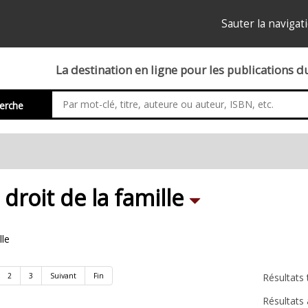
Sauter la navigat
La destination en ligne pour les publications 
erche
Sub
droit de la famille
lle
Categorie
rôle
2
3
Suivant
Fin
Résultats 
Résultats 