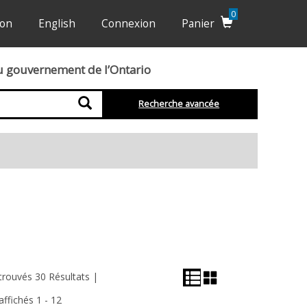
0
ion
English
Connexion
Panier
du gouvernement de l’Ontario
Recherche
Recherche avancée
s
Vue
Vue
trouvés 30 Résultats |
En
en
affichés 1 - 12