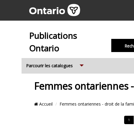
Publications
Ontario
Rech
Expand
Parcourir les catalogues
Femmes ontariennes - 
Emplacement
Accueil
Femmes ontariennes - droit de la fami
du
Fil
Cont
1
d’Ariane
de