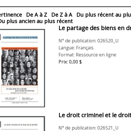
lisation
ertinence
De A à Z
De Z à A
Du plus récent au plu
Du plus ancien au plus récent
Le partage des biens en dro
es
N° de publication: 026520_U
Langue: Français
Format: Ressource en ligne
Prix: 0,00 $
Le droit criminel et le droi
N° de publication: 026521_U