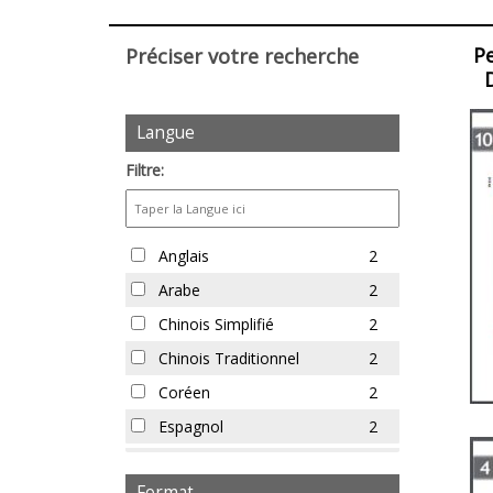
la
visua
P
Préciser votre recherche
et
de
Filtres
Articl
la
Langue
pour
mise
les
Filtre:
en
articles
page
Langue
Anglais
2
Arabe
2
Chinois Simplifié
2
Chinois Traditionnel
2
Coréen
2
Espagnol
2
Farsi
2
Format