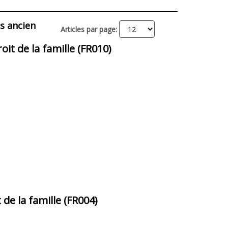
Liste
grille
s ancien
Articles par page:
it de la famille (FR010)
t de la famille (FR004)