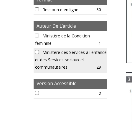
Français
6
Format
Pendjabi - Gurmukhi
Ressource en ligne
30
2
Russe
2
Auteur De L'article
Somalien
2
Auteur
de
Ministère de la Condition
Tamoul
2
l'article
féminine
1
Urdu
2
Ministère des Services à l'enfance
et des Services sociaux et
communautaires
29
Version Accessible
Version
accessible
–
2