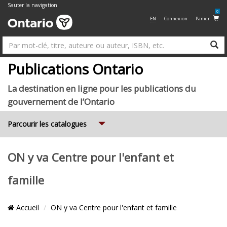
Sauter la navigation
0
EN
Connexion
Panier
R
Su
Publications Ontario
La destination en ligne pour les publications du
gouvernement de l’Ontario
Expand
Parcourir les catalogues
ON y va Centre pour l'enfant et
famille
Emplacement
Accueil
ON y va Centre pour l'enfant et famille
du