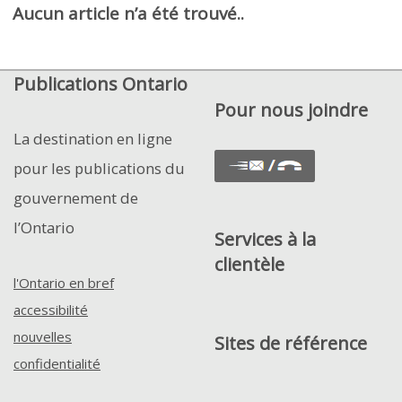
Fil
Contrôle
Articles
Aucun article n’a été trouvé..
d’Ariane
de
la
Publications Ontario
visualisation
Pour nous joindre
et
de
La destination en ligne
la
pour les publications du
mise
gouvernement de
en
l’Ontario
page
Services à la
clientèle
l'Ontario en bref
accessibilité
nouvelles
Sites de référence
confidentialité