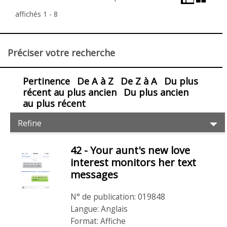
Liste
grille
la
affichés 1 - 8
visualisation
et
Préciser votre recherche
de
la
Pertinence
De A à Z
De Z à A
Du plus
mise
récent au plus ancien
Du plus ancien
en
au plus récent
page
Filtres
Ex
Refine
pour
Pr
Fil
les
42 - Your aunt's new love
Articles
articles
interest monitors her text
messages
N° de publication: 019848
Langue: Anglais
Format: Affiche