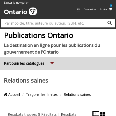
Sauter la navigation
0
EN
Connexion
Panier
R
Su
Publications Ontario
La destination en ligne pour les publications du
gouvernement de l’Ontario
Expand
Parcourir les catalogues
Relations saines
Emplacement
Accueil
Traçons-les-limites
Relations saines
du
Fil
Vue
Vue
Contrôle
En
en
d’Ariane
de
Résultats trouvés 8 Résultats | Résultats