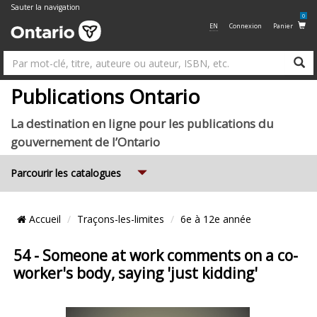
Sauter la navigation
0
EN
Connexion
Panier
R
Su
Publications Ontario
La destination en ligne pour les publications du
gouvernement de l’Ontario
Expand
Parcourir les catalogues
Emplacement
Accueil
Traçons-les-limites
6e à 12e année
du
Fil
54 - Someone at work comments on a co-
worker's body, saying 'just kidding'
d’Ariane