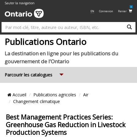
Sauter la navigation
0
EN
Connexion
Panier
R
Su
Publications Ontario
La destination en ligne pour les publications du
gouvernement de l’Ontario
Expand
Parcourir les catalogues
Emplacement
Accueil
Publications agricoles
Air
du
Changement climatique
Fil
Best Management Practices Series:
d’Ariane
Greenhouse Gas Reduction in Livestock
Production Systems