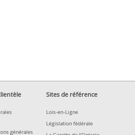
clientèle
Sites de référence
rales
Lois-en-Ligne
Législation fédérale
ions générales
La Gazette de l’Ontario