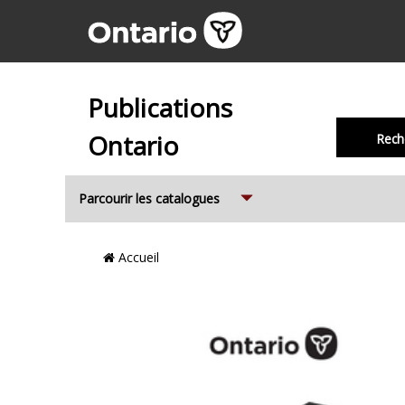
Publications
Ontario
Rech
Expand
Parcourir les catalogues
Emplacement
Accueil
du
Fil
d’Ariane