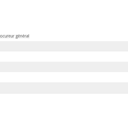
rocureur général
é