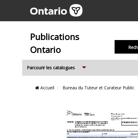
Publications
Ontario
Rech
Expand
Parcourir les catalogues
Emplacement
Accueil
Bureau du Tuteur et Curateur Public
du
Fil
d’Ariane